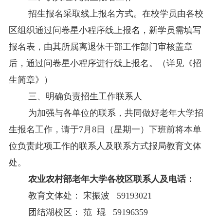
招生
报名采取
线上报名
方式
。
在校学员
由各校
区组织
通过
问卷星小程序线上
报名，新学员
需填写
报名表，
由其所属离退休干部工作部门审核
盖章
后
，
通过问卷星小程序进行线上报名。
（详见《招
生简章》
）
三、
明确负责招生工作联系人
为加强与各单位的联系，共同做好老年大学招
生报名工作，请于
7
月
8
日
（
星期一
）
下班前将本单
位负责此项工作的联系
人及联系方式
报局教育文体
处。
农业农村部老年大学各校区联系人及电话：
教育文体处：
宋振波
59193021
团结湖校区：
范
琨
59196359