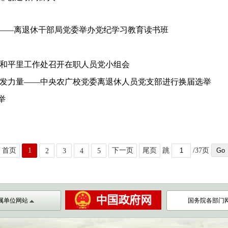
——离退休干部局党委举办党纪学习教育读书班
—和平里工作处召开在职人员党小组会
银发力量——中央农广校党委离退休人员党支部进行换届选举
举
首页
1
下一页
尾页
跳
/37页
2
3
4
5
属单位网站
国务院各部门