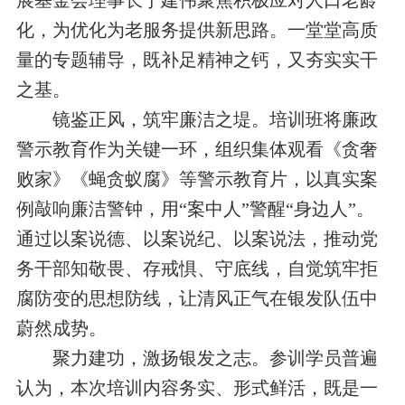
展基金会理事长于建伟聚焦积极应对人口老龄
化，为优化为老服务提供新思路。一堂堂高质
量的专题辅导，既补足精神之钙，又夯实实干
之基。
镜鉴正风，筑牢廉洁之堤。
培训班将廉政
警示教育作为关键一环，组织
集体
观看《贪奢
败家》《蝇贪蚁腐》等警示教育片，以真实案
例敲响廉洁警钟，用“案中人”警醒“身边人”。
通过以案说德、以案说纪、以案说法，推动
党
务干部
知敬畏、存戒惧、守底线，自觉筑牢拒
腐防变的思想防线，让清风正气在银发队伍中
蔚然成势。
聚力建功，激扬银发之志。
参训学员
普遍
认为，本次培训内容务实、形式鲜活，既是一