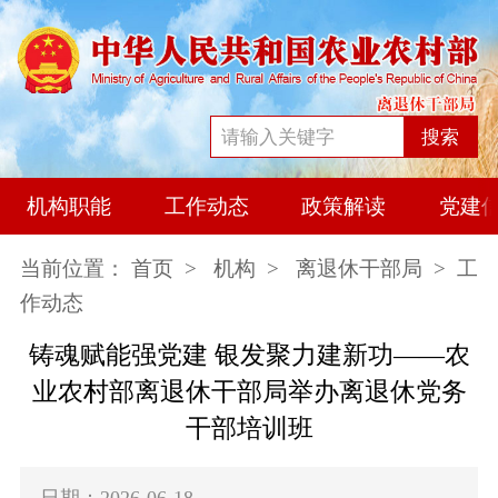
搜索
机构职能
工作动态
政策解读
党建
当前位置：
首页
>
机构
>
离退休干部局
> 工
作动态
铸魂赋能强党建 银发聚力建新功——农
业农村部离退休干部局举办离退休党务
干部培训班
日期：2026-06-18