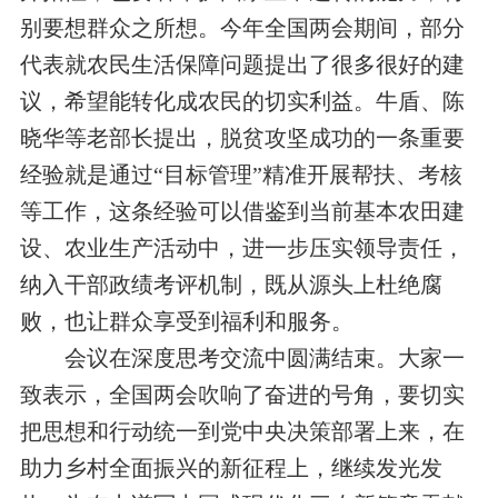
别要想群众之所想
。
今年全国两会期间，部分
代表就农民生活保障
问题
提出了很多很好的建
议，希望能转化成农民的切实利益。
牛盾
、
陈
晓华
等
老部长提出，脱贫攻坚
成功的一条
重要
经验就是
通过“
目标管理
”
精准开展
帮扶
、考核
等工作
，
这
条经验
可以
借鉴到
当前基本农田建
设
、农业生产活动中，进一步压实领导责任，
纳入干部政绩考评机制，既从源头上杜绝
腐
败
，也
让群众享受到福利和服务。
会议在深度思考交流中圆满结束。大家一
致表示，全国两会吹响了奋进的号角，
要
切实
把思想和行动统一到
党
中央决策部署上来，在
助力乡村全面振兴的新征程上，继续发光发