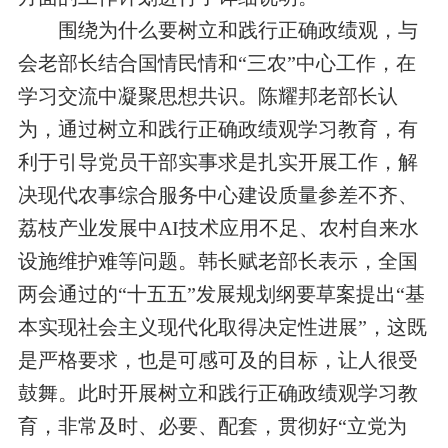
围绕为什么要树立和践行正确政绩观，与
会老部长结合国情民情和
“
三农
”
中心工作
，在
学习交流中凝聚思想共识
。
陈耀邦
老部长
认
为，通过树立和践行
正确政绩观
学习教育，有
利于引导党员干部
实事求是扎实开展工作
，解
决
现代农事综合服务
中心
建设质量参差不齐、
荔枝产业发展中
AI
技术应用不足、
农村自来水
设施维护难等
问题
。
韩长赋
老部长表示，全国
两会通过的
“
十五五
”
发展规划纲要草案提出“基
本实现社会主义现代化取得决定性进展”，这既
是严格要求，也是可感可及的目标，让人很受
鼓舞。
此时
开展树立和践行正确政绩观学习教
育，非常及时、必要、配套，贯彻好“立党为