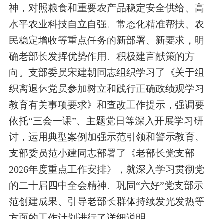
神，对
照
粮食和重要农产品稳定安全供给、高
水平农业科技自立自强、常态化精准帮扶、农
民稳定增收等重点任务的新部署、新要求，
明
确
老部长发挥优势作用、积极建言献策
的
方
向。
支部委员
宋建朝同志
组织学习了
《关于组
织离退休党员参加树立和践行正确政绩观学习
教育有关事项
要求
》和
查改
工作提示，强调要
依托“三会一课”、主题党日等深入开展学习研
讨，运用典型案例加强示范引领和警示教育。
支部委员
范小建同志
部署了《
老部长党支部
2026
年度重点工作安排
》
，
就
深入学习贯彻党
的二十届四中全会精神、巩固“六好”党支部示
范创建成果、引导老部长群体持续发光发热等
方面的
工作计划进行了详细说明。