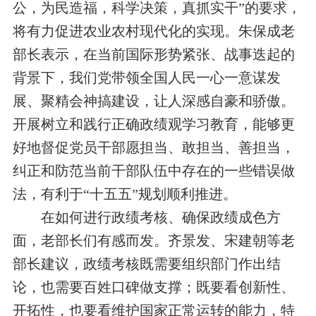
公，为民造福，科学决策，真抓实干”的要求，
将有力促进
农业农村现代化
的
实现。
朱保成
老
部长表示，在当前国际形势紧张、战事迭起的
背景下，
我们党带领全国人民
一心一意谋发
展
、
聚精会神搞建设，让人深感自豪和骄傲。
开展树立和践行正确政绩观学习教育，
能够更
好地
督促党员干部愿担当、敢担当、善担当，
纠正和
防范当前干部队伍中存在的一些错误做
法
，
有利于
“
十五五
”
规划顺利推进。
在如何进行
政绩考核
、确保政绩成色方
面，
老部长们有感而发
。
齐景发、宋建朝
等
老
部
长建议，
政绩考核既需要组织部门作出结
论，也需要百姓口碑做支撑；既要看创新性、
开拓性，也要看维护国家正常运转的能力
，
特