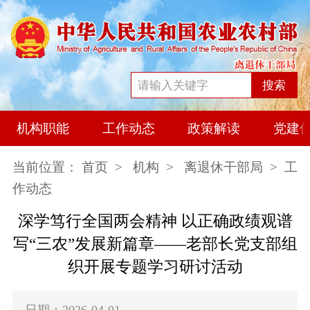
搜索
机构职能
工作动态
政策解读
党建
当前位置：
首页
>
机构
>
离退休干部局
> 工
作动态
深学笃行全国两会精神 以正确政绩观谱
写“三农”发展新篇章——老部长党支部组
织开展专题学习研讨活动
日期：2026-04-01