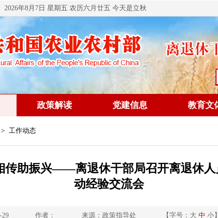
2026年8月7日 星期五 农历六月廿五 今天是立秋
政策解读
党建信息
教育文
> 工作动态
相传助振兴——离退休干部局召开离退休人
动经验交流会
-29
作者：
来源：政策指导处
【字号：
大
中
小