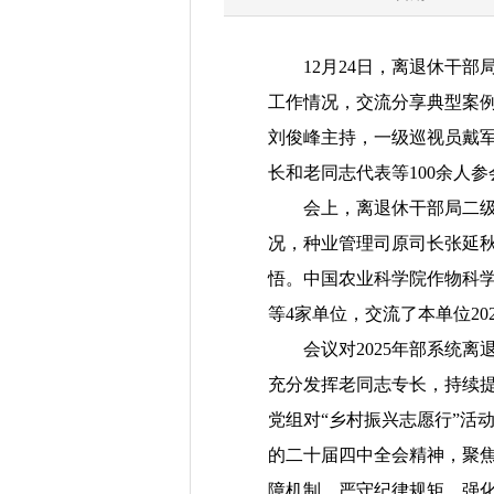
12
月
2
4
日
，离退休干部
工作情况，交流分享典型案
刘俊峰主持，一级巡视员戴
长和老同志代表等
100余人
参
会上，离退休干部局二
况，
种业管理司原司长张延
悟。中国农业科学院作物科
等
4
家单位，
交流了本单位20
会议
对
2025
年部系统
离
充分发挥老同志专长，持续
党组对“乡村振兴志愿行”活
的二十届四中全会精神，聚
障机制，严守纪律规矩，强