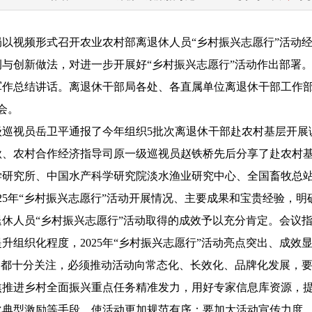
局
以视频形式
召开农业农村部
离退休人员“乡村振兴志愿行”活动
例与创新做法，
对
进一步开展好
“乡村振兴志愿行”活动
作出部署
军作总结讲话。离退休干部局各处、各直属单位离退休干部工作
会。
级巡视员岳卫平通报了今年
组织5批次离退休干部赴农村基层
开展
秋、农村合作经济指导司原一级巡视员赵铁桥先后分享了赴农村
学研究所、中国水产科学研究院淡水渔业研究中心、全国畜牧总
25年
“乡村振兴志愿行”活动开展情况
、主要成果和宝贵经验，明
退休人员“乡村振兴志愿行”活动取得的成效予以充分肯定。会议
提升组织化程度，
2025
年“乡村振兴志愿行”活动亮点突出、成效
动都十分关注，必须推动活动向常态化、长效化、品牌化发展，
焦推进乡村全面振兴重点任务精准发力，用好专家信息库资源，
化典型激励等手段，使活动更加规范有序；要加大活动宣传力度