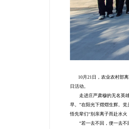
10
月
21
日，农业农村部离
日活动。
走进
庄严肃穆的无名英
早。”在阳光下熠熠生辉。党
悟先辈们“别亲离子而赴水火
“若一去不回，便一去不