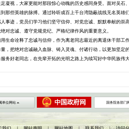
驻足凝视，
大家更能对那段惊心动魄的历史感同身受。面对吴石
摸到那些英雄的脉搏。
通过聆听成百上千台湾隐蔽战线无名英雄
感人事迹，党员们学习他们
坚守信仰、对党忠诚、默默奉献的崇
党绝对忠诚、遵守党规党纪、严格纪律作风的重要意义。
们用生命诠释了忠诚与信仰，
作为离老同志最近
的
离退休干部工
力量，
把绝对忠诚融入血脉、铸入灵魂、付诸行动，以更加坚定
力
服务好老同志，
在先辈开拓的光明之路上为续写好中华民族伟
属单位网站
国务院各部门
|
|
|
|
于我们
网站声明
网站地图
联系我们
访问