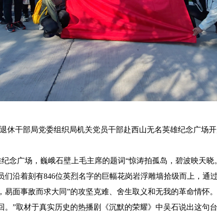
退休干部局党委组织局机关党员干部赴
西山
无名英雄纪念广场开
雄纪念广场，
巍峨石壁上毛主席的题词“惊涛拍孤岛，碧波映天晓
员们沿着刻有
846
位英烈名字的巨幅花岗岩浮雕墙拾级而上，通
，易面事敌而求大同”的攻坚克难、舍生取义和无我的革命情怀
回。”取材于真实历史的热播剧《沉默的荣耀》中吴石说出这句