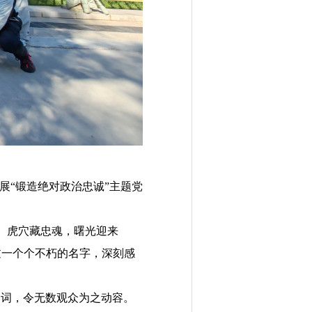
展“
锻造绝对政治忠诚
”主题党
。虎穴藏忠魂，曙光迎来
过一个个不朽的名字，深刻感
。
台词，令无数观众为之动容。