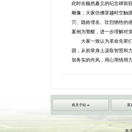
此时
在
巍然矗立
的纪念碑前
雕像，大家
仿佛穿越时空触
穴、隐姓埋名、壮烈牺牲的
案例为警醒，进一步理解对
大家一致认为
革命先辈
因，从前辈身上汲取智慧和
加务实的作风，
用心用情
用
机关子站
直
关