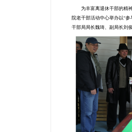
为丰富
离退休干部
的精
院老干部活动中心举办
以“
参
干部局局长魏琦、副局长刘