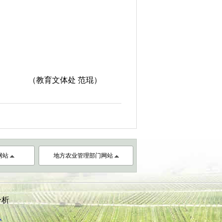
（教育文体处
范琨
）
网站
地方农业管理部门网站
分析
心