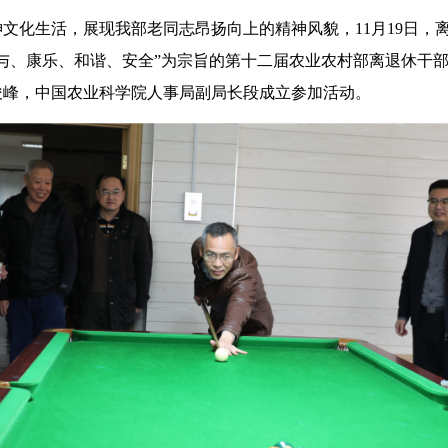
神文化生活，
展现我部老同志
昂扬向上的精神风貌
，11月19日，
与、康乐、和谐、安全
”为宗旨的
第十二届农业农村部离退休干
俊峰，
中国农业科学院人事局副局长段成立参加活动。