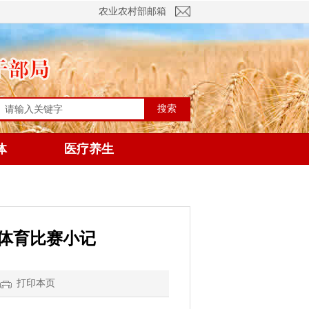
农业农村部邮箱
搜索
体
医疗养生
体育比赛小记
打印本页