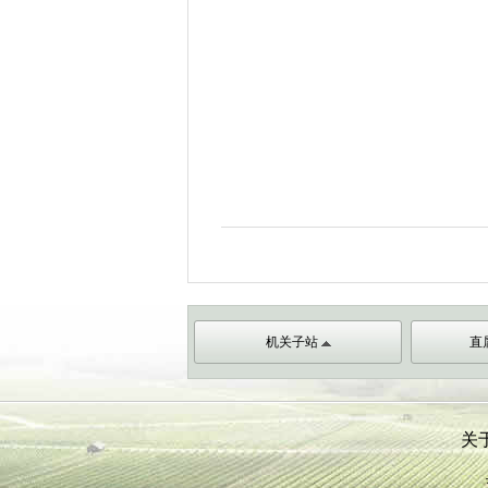
机关子站
直
关