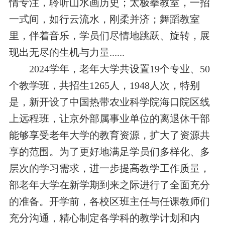
情专注，聆听山水画历史；太极拳教室，一招
一式间，如行云流水，刚柔并济；舞蹈教室
里，伴着音乐，学员们尽情地跳跃、旋转，展
现出无尽的生机与力量......
2024学年，老年大学共设置19个专业、
50
个
教学班，
共招生
1265
人
，
1948
人次
，
特别
是，
新开设
了
中国热带农业科学院海口院区线
上远程班
，让
京外部属事业单位的离退休干部
能够
享受老年大学的教育资源，扩大
了
资源共
享的范围
。
为了更好地满足学员们多样化、多
层次的学习需求，进一步提高教学工作质量，
部老年大学在新学期到来之际进行了全面充分
的准备。
开学前，各校区班主任与任课教师们
充分沟通，精心制定各学科的教学计划和内