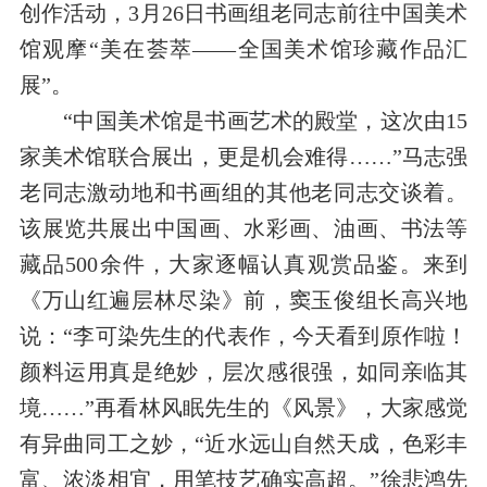
创作活动，3月26日书画组老同志前往中国美术
馆观摩“美在荟萃——全国美术馆珍藏作品汇
展”。
“中国美术馆是书画艺术的殿堂，这次由15
家美术馆联合展出，更是机会难得……”马志强
老同志激动地和书画组的其他老同志交谈着。
该展览共展出中国画、水彩画、油画、书法等
藏品500余件，大家逐幅认真观赏品鉴。来到
《万山红遍层林尽染》前，窦玉俊组长高兴地
说：“李可染先生的代表作，今天看到原作啦！
颜料运用真是绝妙，层次感很强，如同亲临其
境……”再看林风眠先生的《风景》，大家感觉
有异曲同工之妙，“近水远山自然天成，色彩丰
富、浓淡相宜，用笔技艺确实高超。”徐悲鸿先