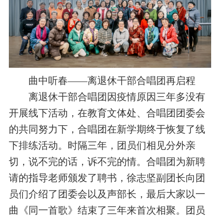
曲中听春——离退休干部合唱团再启程
离退休干部合唱团因疫情原因三年多
没有
开展线下活动，在教育文体处、合唱团团委
会
的共同努力下，合唱团在新学期终于恢复了线
下排练活动。时隔三年，团员们相见分外亲
切，说不完的话，诉不完的情。合唱团
为
新聘
请
的
指导老师
颁发了聘书，徐志坚副团长向团
员们介绍了团委
会
以及声部长，最后大家以一
曲《同一首歌》结束了三年来首次相聚。团员