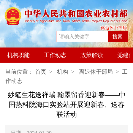
搜索
机构职能
工作动态
政策解读
党建
当前位置：
首页
>
机构
>
离退休干部局
> 工
作动态
妙笔生花送祥瑞 翰墨留香迎新春——中
国热科院海口实验站开展迎新春、送春
联活动
日期：2024-01-29