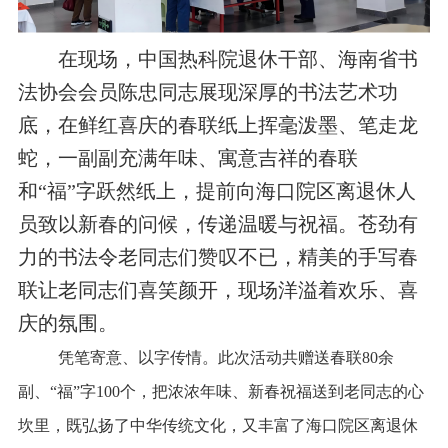
在现场，中国热科院退休干部
、
海南省书
法协会会员陈忠同志展现深厚的书法艺术功
底，在鲜红喜庆的春联纸上挥毫泼墨
、
笔走龙
蛇，一副副充满年味、寓意吉祥的春联
和“福”字跃然纸上，提前向海口院区离退休人
员致以新春的问候，传递温暖与祝福。苍劲有
力的书法令老同志们赞叹不已，精美的手写春
联让老同志们喜笑颜开，现场洋溢着欢乐、喜
庆的氛围。
凭笔寄意、以字传情。此次活动共赠送春联80余
副、“福”字100个，把浓浓年味、新春祝福送到老同志的心
坎里
，
既弘扬了中华传统文化，又丰富了海口院区离退休