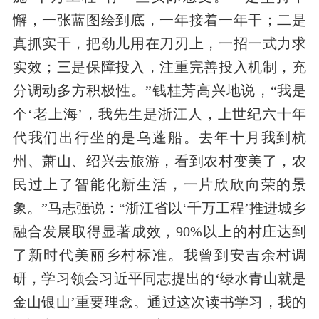
懈，一张蓝图绘到底，一年接着一年干；二是
真抓实干，把劲儿用在刀刃上，一招一式力求
实效；三是保障投入，注重完善投入机制，充
分调动多方
积极性。”钱桂芳高兴地说
，
“我是
个‘老上海’，我先生是浙江人，上世纪六十年
代我们出行坐的是乌蓬船。去年十月我到杭
州、萧山、绍兴去旅游，看到农村变美了，
农
民过上了智能化新生活
，
一片
欣欣向荣
的景
象
。
”
马志强说：“浙江省以‘千万工程’推进城乡
融合发展取得显著成效，
90%以上的村庄达到
了新时代美丽乡村标准。我曾到安吉余村
调
研，学习领会习近平同志提出的‘绿水青山就是
金山银山’重要理念。通过这次读书学习，我的