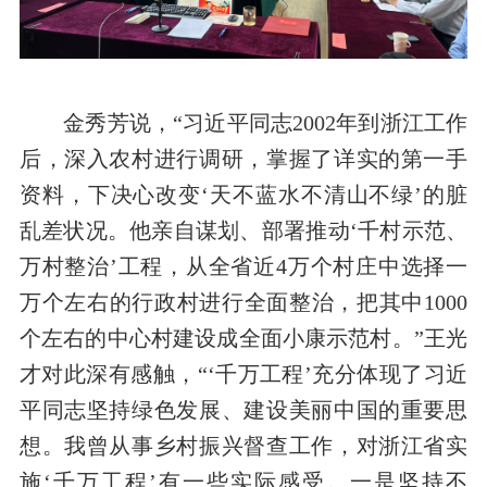
金秀芳
说，
“习近平同志
2002年到浙江工作
后，深入农村进行调研，掌握了详实的第一手
资料，下决心改变‘天不蓝水不清山不绿’的脏
乱差状况。他亲自谋划、部署推动‘千村示范、
万村整治’工程，从全省近4万个村庄中选择一
万个左右的行政村进行全面整治，把其中1000
个左右的中心村建设成全面小康示范村
。
”
王光
才对此深有感触，
“‘千万工程’充分体现了习近
平同志坚持绿色发展、建设美丽中国的重要思
想。我曾从事乡村振兴督查工作，对浙江省实
施‘千万工程’有一些实际感受。一是坚持不